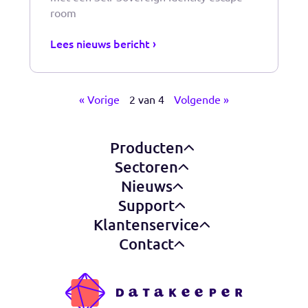
Lees nieuws bericht ›
De Belastingdienst en Datakeeper komen
met een Self Sovereign Identity escape
room