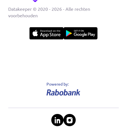
Lees nieuws bericht ›
« Vorige
2 van 4
Volgende »
Producten
Sectoren
Nieuws
Support
Klantenservice
Contact