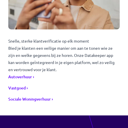
KYC-onboarding check ›
Financiële check ›