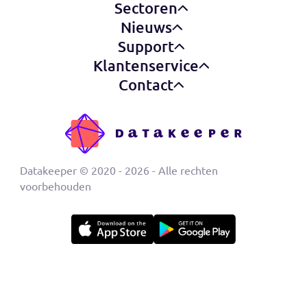
Lees case study ›
Sorry, but you look like a robot.
Producten