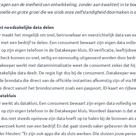
elkaar zeggen ‘weet je nog, drie jaar geleden waren we nog die
 we nu staan met een sterk gegroeid professioneel bedrijf’ dan 
gemaakt hebben.”
lie Hogeveen, managing director van Datakeeper:
“We zijn heel b
ben gevonden om CTO te worden. Jelle kan, vanwege zijn betro
n, bijdragen aan de snelheid van ontwikkeling, zonder aan kwal
en de snelle en grote groei die we sinds onze zelfstandigheid 
iaal.”
en strikt noodzakelijke data delen
keeper maakt het mogelijk om snel, betrouwbaar en overzichtel
ument met een bedrijf te delen. Een consument bewaart zijn eig
leuteld op zijn eigen telefoon in de Datakeeper kluis. ID-verificat
nciële check kunnen zo snel, veilig en eenvoudig uitgevoerd wo
at Datakeeper werkt met dataminimalisatie weet de consument 
kt noodzakelijke data deelt. De regie ligt dus bij de consument
lideerde brondata die direct van de officiële instanties afkomst