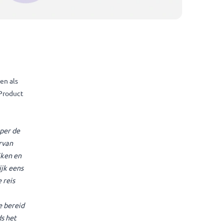
n zich verbonden als
als ingehuurde Product
ken van het
up van Datakeeper de
 ken, ben ik ervan
e jaar terugkijken en