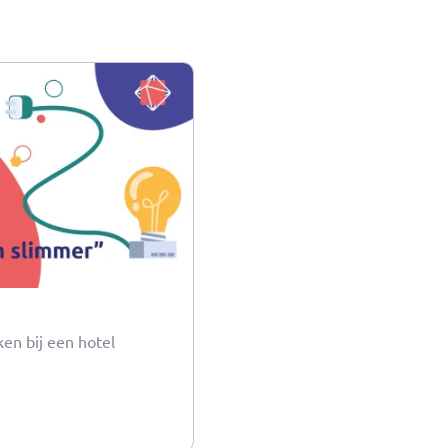
 standaard voor
n consumenten en
hten