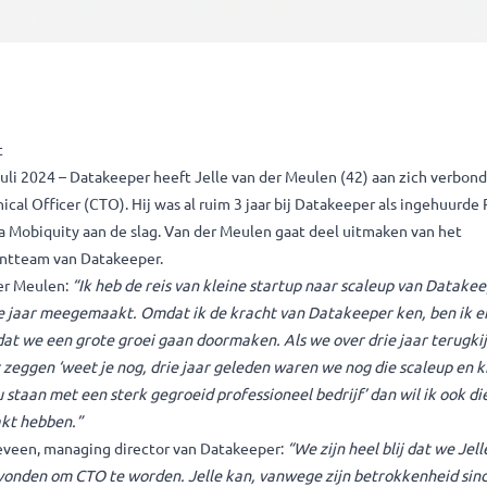
sbericht
cht, 2 juli 2024 – Datakeeper heeft Jelle van der Meulen (42) aa
f Technical Officer (CTO). Hij was al ruim 3 jaar bij Datakeeper 
ger via Mobiquity aan de slag. Van der Meulen gaat deel uitma
agementteam van Datakeeper.
e van der Meulen:
“Ik heb de reis van kleine startup naar scale
tste drie jaar meegemaakt. Omdat ik de kracht van Datakeeper
rtuigd dat we een grote groei gaan doormaken. Als we over dri