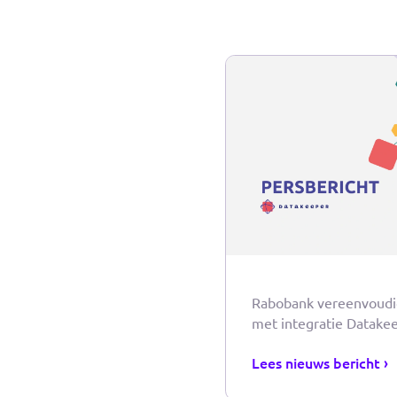
zelf
gema
bedr
Voor