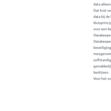
tech
Flex
Data
vers
cons
nie
jare
dat
Dat 
dat
klui
voor
Data
Dat
beve
mee