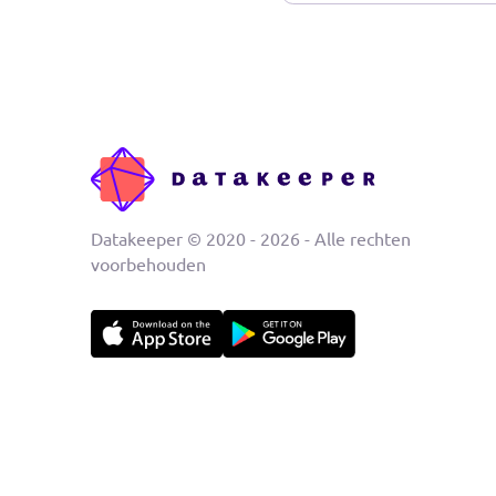
Rabobank veree
met integratie 
Lees nieuws beri