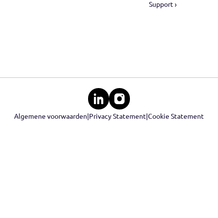
Producten
Sect
ID-verificatie ›
Autover
Leeftijdsverificatie ›
Sociale
KYC check ›
Vastgoe
Financiële check ›
Hypothe
Support
Klan
Over Datakeeper ›
Veelgest
Ontwikkelaars ›
Privacy 
Veilighe
Support 