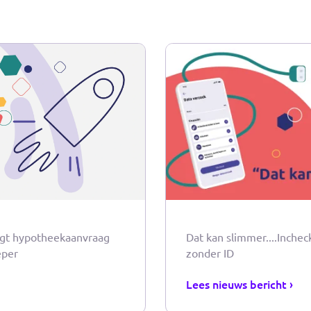
standig om uit te kunnen groeien tot dé sector overschrijdende
kkelijk, veilig en privacy vriendelijk digitaal ID-gebruik tusse
ijven.
 het volledige artikel op Emerce klik
hier
.
Lees meer nieuws beric