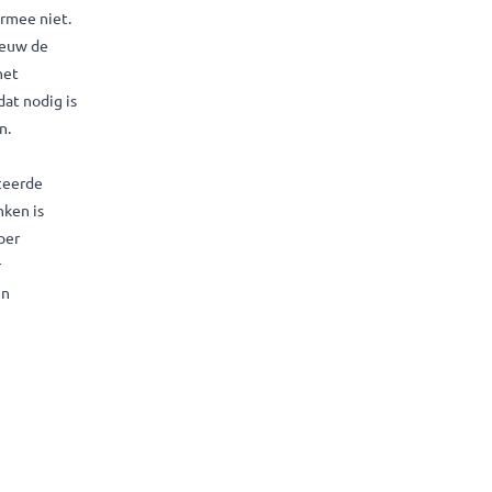
aart en rijbewijs.
ta volledig veilig
daarvan is dat een
e bronnen als er een
 gebeuren de komende
izen jouw persoonlijke
ruiken kan daarmee niet.
ataverzoek opnieuw de
gekozen voor het
ellen dat, als dat nodig is
den bij de bron.
uis.”
hebben geavanceerde
nis en dat denken is
23 is Datakeeper