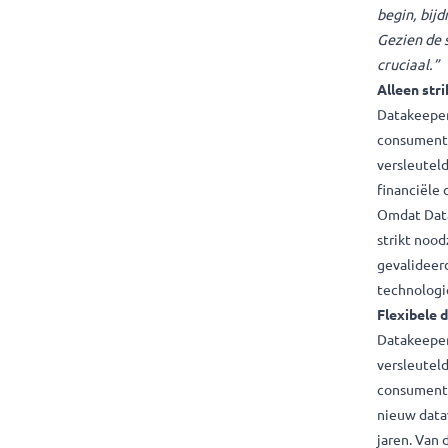
met 
waar
mee
Les
heb
begi
Gezi
cruc
Alle
Data
cons
vers
fina
Omd
stri
geva