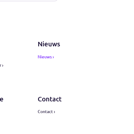
mer....Inchecken bij een hotel
bericht ›