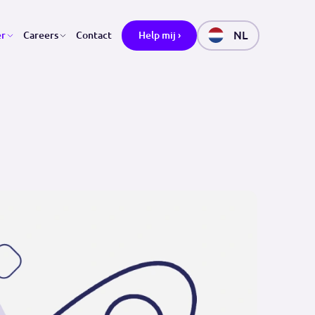
ver Datakeeper
Careers
Contact
Help mij ›
eper