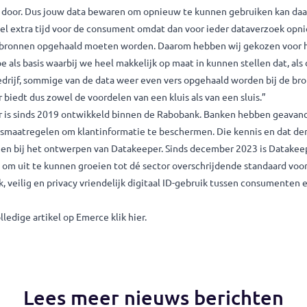
nologie direct vanuit het brondocument zoals een paspoort, ID-k
ibele datakluis
keeper werkt als datakluis. Een consument bewaart zijn eigen da
leuteld op zijn eigen telefoon in de Datakeeper kluis. Voordeel 
ument dus niet steeds opnieuw zijn data hoeft op te halen bij d
uw dataverzoek komt van een bedrijf. En dat gaat steeds vaker
n. Van der Meulen: “Er zijn ook apps die als sluis werken. Die slu
a alleen door. Dus jouw data bewaren om opnieuw te kunnen geb
kost veel extra tijd voor de consument omdat dan voor ieder d
a bij de bronnen opgehaald moeten worden. Daarom hebben wij 
sprincipe als basis waarbij we heel makkelijk op maat in kunnen st
 een bedrijf, sommige van de data weer even vers opgehaald wor
keeper biedt dus zowel de voordelen van een kluis als van een sl
akeeper is sinds 2019 ontwikkeld binnen de Rabobank. Banken 
iligingsmaatregelen om klantinformatie te beschermen. Die ken
genomen bij het ontwerpen van Datakeeper. Sinds december 20