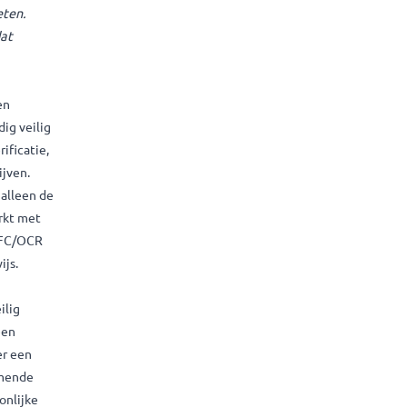
 scaleup en kijk eens
wil ik ook die reis
lij dat we Jelle bereid
kkenheid sinds het
iteit in te boeten.
doormaken is dat
ijk data van een
en data volledig veilig
ie, leeftijdsverificatie,
rden door bedrijven.
zeker dat hij alleen de
. Datakeeper werkt met
ig zijn of via NFC/OCR