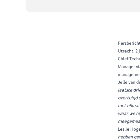
Per
Utre
Chie
Mana
man
Jell
laa
ove