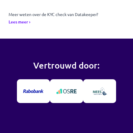
begeleid om de juiste gegevens gemakkelijk op te
halen bij de bron. Bij het versturen wordt om
expliciete toestemming gevraagd.
Stap 3:
Je bedrijf ontvangt de gegevens in jullie eigen
omgeving. Datakeeper past dataminimalisatie toe,
zodat je alleen de noodzakelijke gegevens
ontvangt. Hiermee ben je gelijk AVG-compliant.
Meer weten over de KYC check van Datakeeper?
Lees meer ›