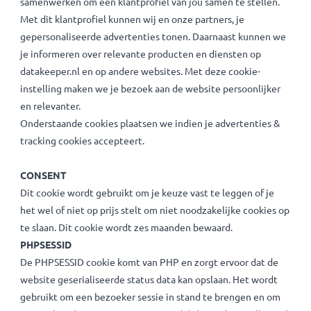
het script van Analytics liever helemaal wilt blokkeren dan
kan je hier een opt-out plugin voor Google
Analytics
downloaden
. Met deze plugin telt je bezoek niet
meer mee in de statistieken van alle websites die Google
Analytics gebruiken.
Cookies indien je advertenties & tracking cookies
accepteert
Wil je een website die is afgestemd op jouw persoonlijk
gebruik en voorkeur? Accepteer dan advertenties & trackin
cookies. Je geeft hiermee toestemming om je internetged
met ons, maar ook met partners, te delen. Met partners
bedoelen wij bedrijven binnen en buiten Europa met wie wi
samenwerken om een klantprofiel van jou samen te stellen.
Met dit klantprofiel kunnen wij en onze partners, je
gepersonaliseerde advertenties tonen. Daarnaast kunnen 
je informeren over relevante producten en diensten op