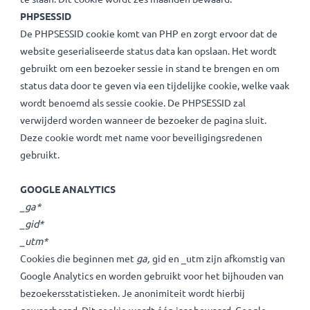
behulp van deze cookies kunnen wij anoniem klikgedrag in
kaart brengen, bijvoorbeeld hoeveel bezoekers onze websi
hebben.
Onderstaande cookies plaatsen we indien je alleen de
advertenties & tracking cookies weigert:
CONSENT
Dit cookie wordt gebruikt om je keuze vast te leggen of je
het wel of niet op prijs stelt om niet noodzakelijke cookies
te slaan. Dit cookie wordt zes maanden bewaard.
PHPSESSID
De PHPSESSID cookie komt van PHP en zorgt ervoor dat de
website geserialiseerde status data kan opslaan. Het wordt
gebruikt om een bezoeker sessie in stand te brengen en o
status data door te geven via een tijdelijke cookie, welke v
wordt benoemd als sessie cookie. De PHPSESSID zal
verwijderd worden wanneer de bezoeker de pagina sluit.