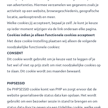
geanomiseerde bezoekersstatistieken. Deze zorgen ervoor
dat iedere keer wanneer je een website bezoekt er een
anonieme cookie wordt gegenereerd. Deze cookies weten 
je de site al eerder bezocht hebt of niet.
Advertenties & tracking
Third party cookies benodigd voor het retargeten en plaats
van advertenties. Hiermee verzamelen we gegevens zoals j
activiteit op een website, browsegeschiedenis, geografisc
locatie, aankooptrends en meer.
Welke cookies jij accepteert, bepaal je zelf. Je kunt je keuz
op ieder moment wijzigen via de link onderaan elke pagina.
Cookies indien je alleen functionele cookies accepteert
Met deze cookie-instelling plaatsen wij alleen de volgende
noodzakelijke functionele cookies:
CONSENT
Dit cookie wordt gebruikt om je keuze vast te leggen of je