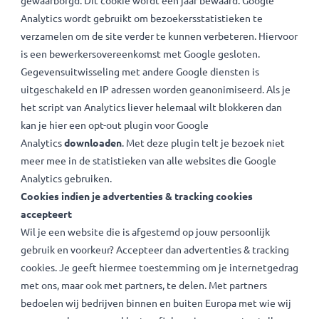
Deze cookie wordt met name voor beveiligingsredenen
gebruikt.
GOOGLE ANALYTICS
_ga*
_gid*
_utm*
Cookies die beginnen met
ga,
gid en _utm zijn afkomstig v
Google Analytics en worden gebruikt voor het bijhouden v
bezoekersstatistieken. Je anonimiteit wordt hierbij
gewaarborgd. Dit cookie wordt één jaar bewaard. Google
Analytics wordt gebruikt om bezoekersstatistieken te
verzamelen om de site verder te kunnen verbeteren. Hierv
is een bewerkersovereenkomst met Google gesloten.
Gegevensuitwisseling met andere Google diensten is
uitgeschakeld en IP adressen worden geanonimiseerd. Als j