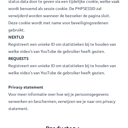
datakeeper.nl en op andere websites. Met deze cookie-
instelling maken we je bezoek aan de website persoonlijke
en relevanter.
Onderstaande cookies plaatsen we indien je advertenties &
tracking cookies accepteert.
CONSENT
Dit cookie wordt gebruikt om je keuze vast te leggen of je
het wel of niet op prijs stelt om niet noodzakelijke cookies
te slaan. Dit cookie wordt zes maanden bewaard.
PHPSESSID
De PHPSESSID cookie komt van PHP en zorgt ervoor dat de
website geserialiseerde status data kan opslaan. Het wordt
gebruikt om een bezoeker sessie in stand te brengen en o
status data door te geven via een tijdelijke cookie, welke v
wordt benoemd als sessie cookie. De PHPSESSID zal