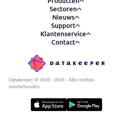
verwijderd worden wanneer de bezoeker de pagina sluit.
Deze cookie wordt met name voor beveiligingsredenen
gebruikt.
NEXTLD
Registreert een unieke ID om statistieken bij te houden va
welke video's van YouTube de gebruiker heeft gezien.
REQUESTS
Registreert een unieke ID om statistieken bij te houden va
welke video's van YouTube de gebruiker heeft gezien.
Privacy statement
Voor meer informatie over hoe wij je persoonsgegevens
verwerken en beschermen, verwijzen we je naar ons
privac
statement
.